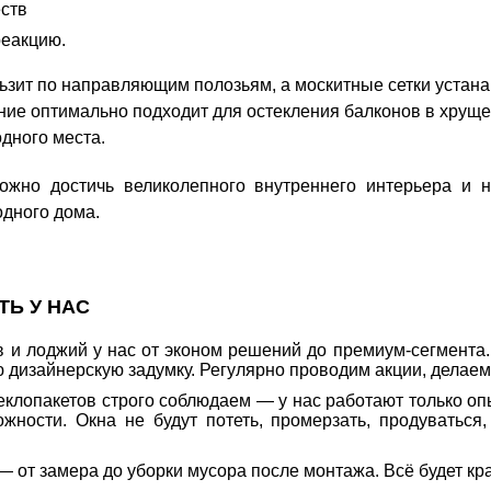
ств
реакцию.
ьзит по направляющим полозьям, а москитные сетки устана
ние оптимально подходит для остекления балконов в хруще
дного места.
жно достичь великолепного внутреннего интерьера и н
одного дома.
ТЬ У НАС
 и лоджий у нас от эконом решений до премиум-сегмента.
ю дизайнерскую задумку. Регулярно проводим акции, делаем
еклопакетов строго соблюдаем — у нас работают только о
ожности. Окна не будут потеть, промерзать, продуваться
от замера до уборки мусора после монтажа. Всё будет крас