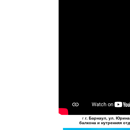
г
.
г. Барнаул, ул. Юрин
балкона и нутренняя от